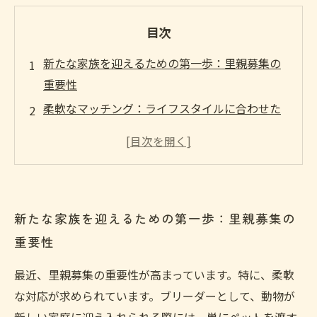
目次
新たな家族を迎えるための第一歩：里親募集の
重要性
柔軟なマッチング：ライフスタイルに合わせた
里親選び
愛されるペットにするために：性格と特性の理
解
里親の不安を解消するためのサポートとは？
新たな家族を迎えるための第一歩：里親募集の
幸せな出会いを創出する方法：成功事例の紹介
重要性
ブリーダーとしての視点から見る里親募集の未
来
最近、里親募集の重要性が高まっています。特に、柔軟
里親募集の新しい形：動物と人の幸せな共生へ
な対応が求められています。ブリーダーとして、動物が