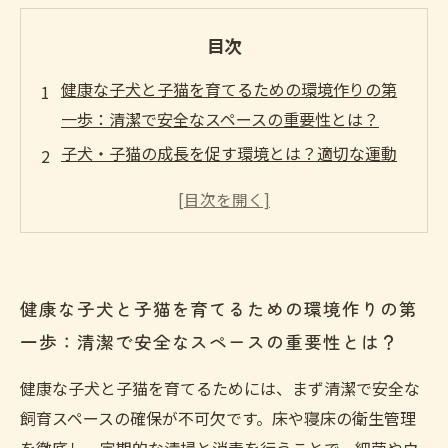
目次
健康な子犬と子猫を育てるための環境作りの第
一歩：清潔で安全なスペースの重要性とは？
子犬・子猫の成長を促す環境とは？適切な運動
と社会化の秘訣を探る
栄養管理で差がつく！元気な子犬と子猫に必要
な食事の工夫を紹介
ストレス軽減で免疫力アップ！健康な子犬と子
健康な子犬と子猫を育てるための環境作りの第
猫を育てるための環境調整法
一歩：清潔で安全なスペースの重要性とは？
実践編：初心者ブリーダーが押さえるべき健康
な子犬・子猫の飼育環境の整え方
健康な子犬と子猫を育てるためには、まず清潔で安全な
最新の科学的知見で見る、子犬と子猫の健康を
飼育スペースの確保が不可欠です。床や寝床の衛生管理
支える環境づくりのポイント